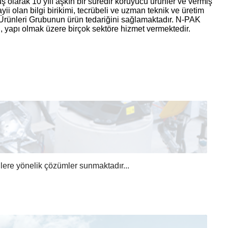
ş olarak 10 yılı aşkın bir süredir koruyucu ürünler ve vermiş
ii olan bilgi birikimi, tecrübeli ve uzman teknik ve üretim
 Ürünleri Grubunun ürün tedariğini sağlamaktadır. N-PAK
, yapı olmak üzere birçok sektöre hizmet vermektedir.
nlere yönelik çözümler sunmaktadır...