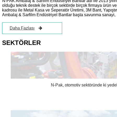
N-PAK Ambalaj & Sarfilm Endüstriyel Bantlar adı ile 2013 yılınd
olduğu teknik destek ile birçok sektörde birçok firmaya ürün ve
kadrosu ile Metal Kasa ve Seperatör Üretimi, 3M Bant, Yapıştı
Ambalaj & Sarfilm Endüstriyel Bantlar başta savunma sanayi, be
Daha Fazlası
SEKTÖRLER
N-Pak, otomotiv sektöründe ki yedek 