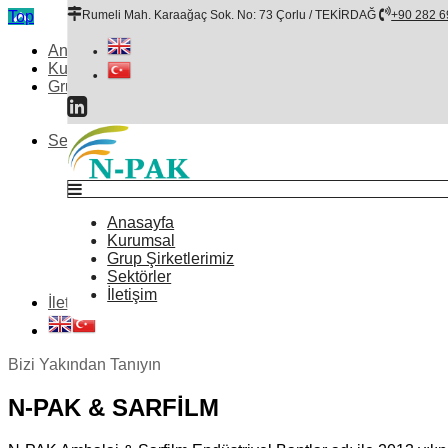
Top
Rumeli Mah. Karaağaç Sok. No: 73 Çorlu / TEKİRDAĞ
+90 282 6
Anasayfa
Kurumsal
Grup Şirketlerimiz
N-Pak Ambalaj
Sarfilm Endüstriyel Bantlar
Sektörler
Otomotiv
Savunma Sanayi
Elektronik Sektörü
Havacılık Sektörü
Anasayfa
Gıda ve İçecek Sektörü
Kurumsal
Perakende Sektörü
Grup Şirketlerimiz
Beyaz Eşya
Sektörler
Medikal Sektörü
İletişim
İletişim
Bizi Yakından Tanıyın
N-PAK & SARFİLM