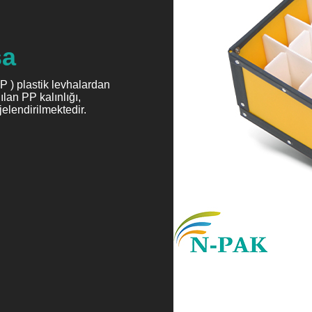
sa
 ) plastik levhalardan
lan PP kalınlığı,
jelendirilmektedir.