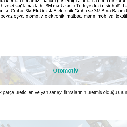
a kurulan firmamız, faaliyet gösterdiği alanlarda öncü bir kurulu
 hizmet sağlamaktadır. 3M markasının Türkiye’deki distribütör bay
rıcılar Grubu, 3M Elektrik & Elektronik Grubu ve 3M Bina Bakım
yaz eşya, otomotiv, elektronik, matbaa, marin, mobilya, tekstil
Otomotiv
parça üreticileri ve yan sanayi firmalarının üretmiş olduğu ürü